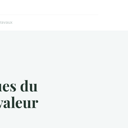
ravaux
ues du
valeur