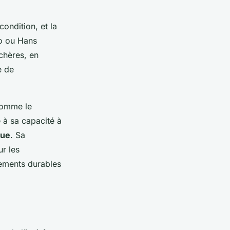
ondition, et la
to ou Hans
chères, en
e de
comme le
 à sa capacité à
que
. Sa
ur les
sements durables