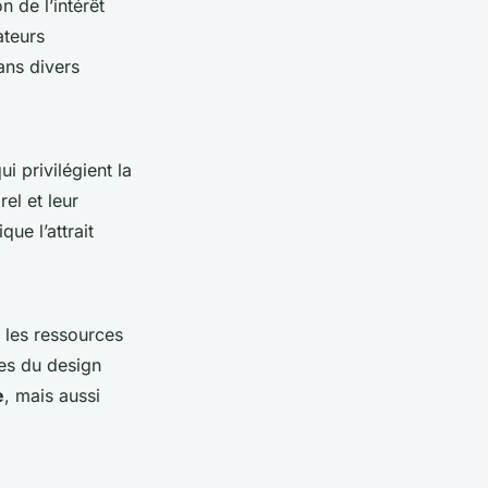
 de l’intérêt
ateurs
ans divers
i privilégient la
el et leur
ue l’attrait
 les ressources
ues du design
e
, mais aussi