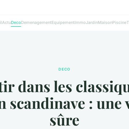
l
Actu
Deco
Demenagement
Equipement
Immo
Jardin
Maison
Piscine
T
DECO
tir dans les classiq
n scandinave : une 
sûre