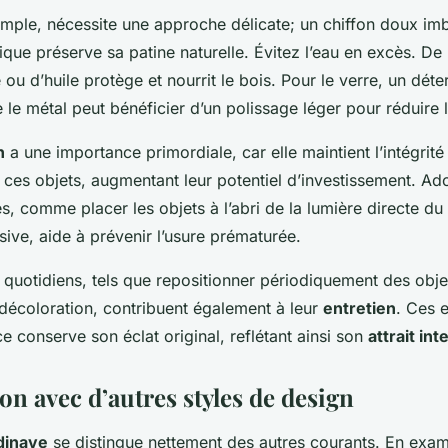
emple, nécessite une approche délicate; un chiffon doux im
que préserve sa patine naturelle. Évitez l’eau en excès. De pl
e ou d’huile protège et nourrit le bois. Pour le verre, un dét
ue le métal peut bénéficier d’un polissage léger pour réduire 
n
a une importance primordiale, car elle maintient l’intégrité
 ces objets, augmentant leur potentiel d’investissement. A
s, comme placer les objets à l’abri de la lumière directe du 
sive, aide à prévenir l’usure prématurée.
 quotidiens, tels que repositionner périodiquement des obje
décoloration, contribuent également à leur
entretien
. Ces e
 conserve son éclat original, reflétant ainsi son
attrait in
n avec d’autres styles de design
dinave
se distingue nettement des autres courants. En exam