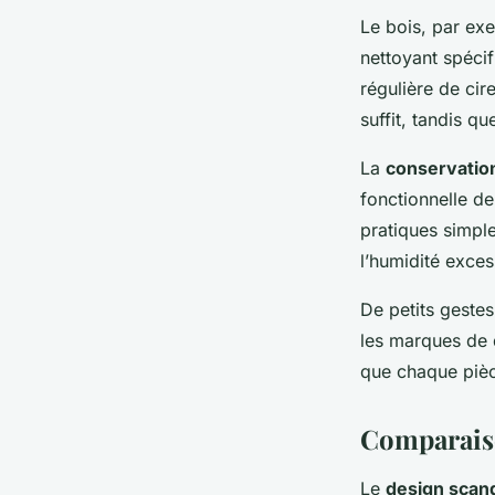
Le bois, par ex
nettoyant spécifi
régulière de cir
suffit, tandis q
La
conservatio
fonctionnelle de
pratiques simple
l’humidité exces
De petits gestes
les marques de 
que chaque pièce
Comparaiso
Le
design scan