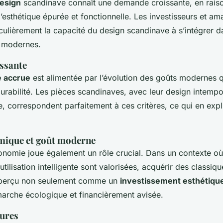
esign
scandinave connaît une demande croissante, en raison
’esthétique épurée et fonctionnelle. Les investisseurs et am
culièrement la capacité du design scandinave à s’intégrer d
 modernes.
ssante
é accrue
est alimentée par l’évolution des goûts modernes qu
 durabilité. Les pièces scandinaves, avec leur design intempor
le, correspondent parfaitement à ces critères, ce qui en expliq
mique et goût moderne
conomie joue également un rôle crucial. Dans un contexte où
 utilisation intelligente sont valorisées, acquérir des classiq
 perçu non seulement comme un
investissement esthétiqu
rche écologique et financièrement avisée.
tures