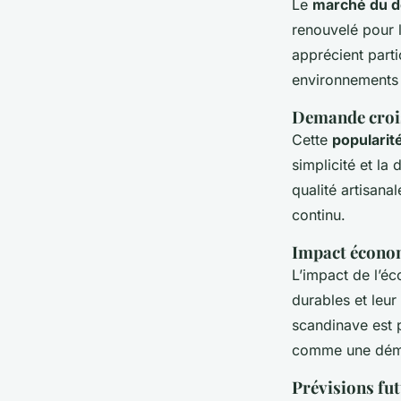
Le
marché du d
renouvelé pour l
apprécient parti
environnements
Demande croi
Cette
popularit
simplicité et la
qualité artisana
continu.
Impact écono
L’impact de l’é
durables et leur
scandinave est
comme une déma
Prévisions fu