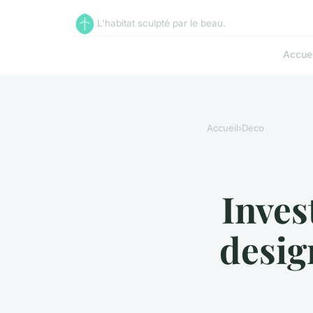
L'habitat sculpté par le beau.
Accuei
Accueil
›
Deco
Inves
desig