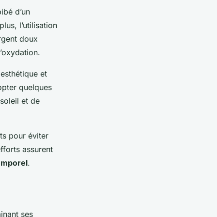
bibé d’un
us, l’utilisation
ergent doux
l’oxydation.
 esthétique et
dopter quelques
soleil et de
ts pour éviter
fforts assurent
temporel
.
inant ses