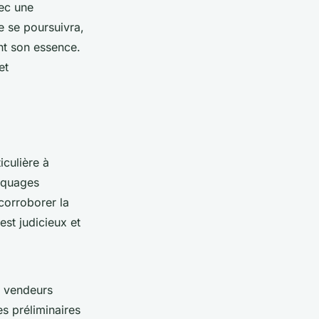
ec une
e se poursuivra,
ant son essence.
et
iculière à
rquages
 corroborer la
st judicieux et
es vendeurs
s préliminaires