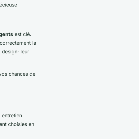
récieuse
igents
est clé.
 correctement la
 design; leur
 vos chances de
 entretien
nt choisies en