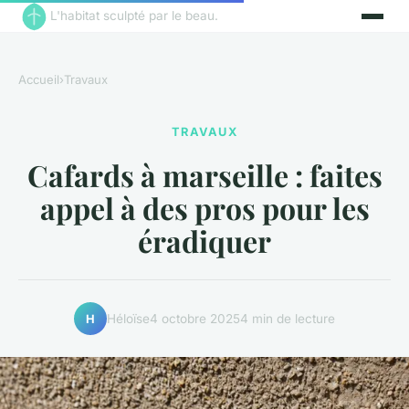
L'habitat sculpté par le beau.
Accueil
›
Travaux
TRAVAUX
Cafards à marseille : faites
appel à des pros pour les
éradiquer
Héloïse
4 octobre 2025
4 min de lecture
H