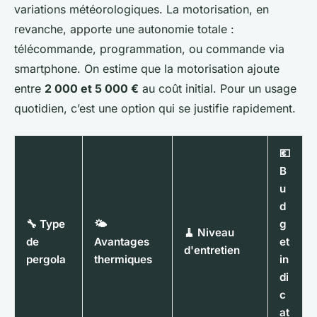
variations météorologiques. La motorisation, en
revanche, apporte une autonomie totale :
télécommande, programmation, ou commande via
smartphone. On estime que la motorisation ajoute
entre
2 000 et 5 000 €
au coût initial. Pour un usage
quotidien, c’est une option qui se justifie rapidement.
💶
B
u
d
🔧 Type
🌤️
g
🧹 Niveau
de
Avantages
et
d'entretien
pergola
thermiques
in
di
c
at