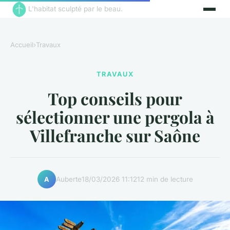
L'habitat sculpté par le beau.
Accueil
›
Travaux
TRAVAUX
Top conseils pour
sélectionner une pergola à
Villefranche sur Saône
Auberte
18/03/2026 11:12
12 min de lecture
A