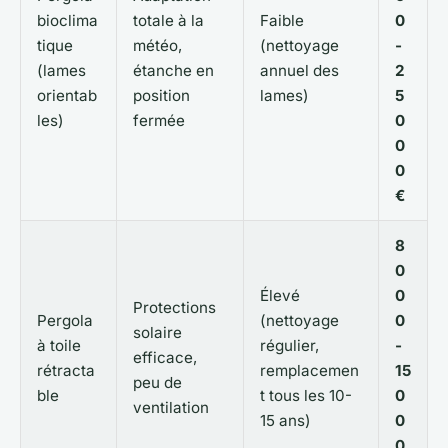
bioclima
totale à la
Faible
0
tique
météo,
(nettoyage
-
(lames
étanche en
annuel des
2
orientab
position
lames)
5
les)
fermée
0
0
0
€
8
0
Élevé
0
Protections
Pergola
(nettoyage
0
solaire
à toile
régulier,
-
efficace,
rétracta
remplacemen
15
peu de
ble
t tous les 10-
0
ventilation
15 ans)
0
0