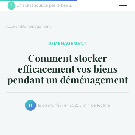
L'habitat sculpté par le beau.
Accueil
›
Demenagement
DEMENAGEMENT
Comment stocker
efficacement vos biens
pendant un déménagement
Héloïse
19 février 2025
5 min de lecture
H