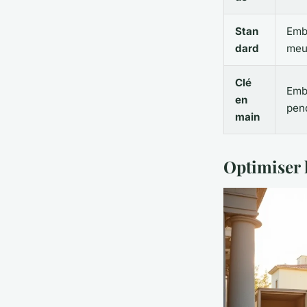
Stan
Emba
dard
meub
Clé
Emb
en
pend
main
Optimiser 