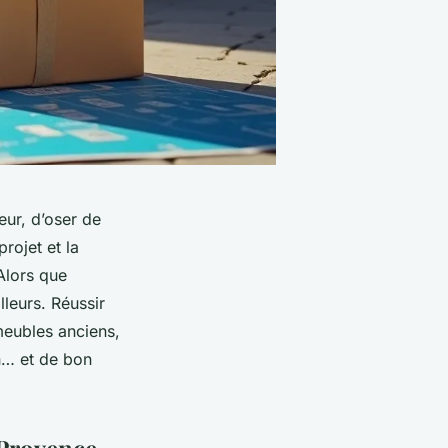
eur, d’oser de
rojet et la
 Alors que
leurs. Réussir
meubles anciens,
on… et de bon