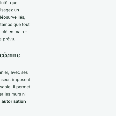
lutôt que
visagez un
déosurveillés,
 temps que tout
s clé en main -
e prévu.
hocéenne
anier, avec ses
enseur, imposent
sable. Il permet
r les murs ni
e
autorisation