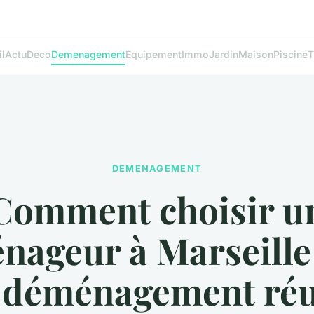
l
Actu
Deco
Demenagement
Equipement
Immo
Jardin
Maison
Piscine
T
DEMENAGEMENT
Comment choisir u
nageur à Marseille
 déménagement réu