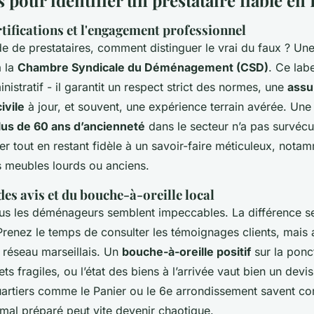
s pour identifier un prestataire fiable e
ertifications et l'engagement professionnel
e de prestataires, comment distinguer le vrai du faux ? Une 
à la
Chambre Syndicale du Déménagement (CSD)
. Ce labe
inistratif - il garantit un respect strict des normes, une
assu
ivile
à jour, et souvent, une expérience terrain avérée. Une
lus de 60 ans d’ancienneté
dans le secteur n’a pas survécu
ter tout en restant fidèle à un savoir-faire méticuleux, nota
 meubles lourds ou anciens.
es avis et du bouche-à-oreille local
tous les déménageurs semblent impeccables. La différence s
 Prenez le temps de consulter les témoignages clients, mais al
 réseau marseillais. Un
bouche-à-oreille positif
sur la ponct
s fragiles, ou l’état des biens à l’arrivée vaut bien un devis 
uartiers comme le Panier ou le 6e arrondissement savent c
l préparé peut vite devenir chaotique.