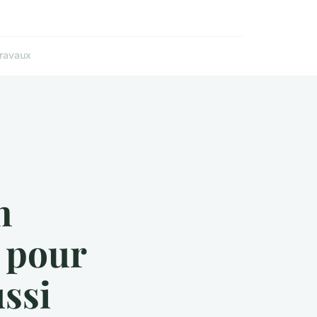
ravaux
n
 pour
ssi