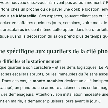
de votre nouveau chez-vous n’arrivent pas au bon moment ? P
artons chez un proche ou de payer une double location, en
écurisé à Marseille
. Ces espaces, souvent climatisés et vi
ocker vos affaires quelques jours, semaines, voire mois, le
ns prestataires incluent même cette option dans leurs forfait
atique quand la décoration du salon prend plus de temps qu
ue spécifique aux quartiers de la cité p
s difficiles et le stationnement
que quartier a son caractère - et ses défis logistiques. Le P
 et ses escaliers abrupts, ou les immeubles du 7e sans asc
. Dans ces cas, le
monte-meubles
devient un allié indispen
canapé, un piano ou une armoire ancienne sans endommage
 des déménageurs. Attention : son installation nécessite un
nt
en mairie, à demander plusieurs jours avant le jour J.