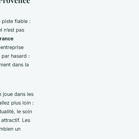
n Provence
piste fiable :
l n’est pas
rance
 entreprise
 par hasard :
mment dans la
e joue dans les
lez plus loin :
ualité, le soin
attractif. Les
ombien un