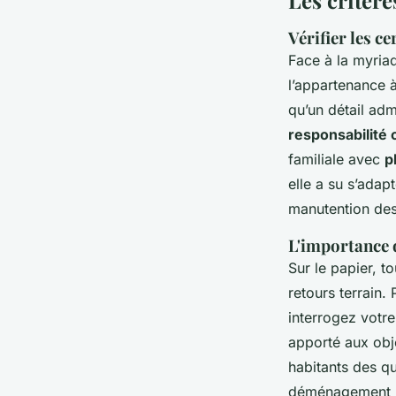
Les critère
Vérifier les c
Face à la myriad
l’appartenance 
qu’un détail adm
responsabilité c
familiale avec
p
elle a su s’adap
manutention des
L'importance d
Sur le papier, 
retours terrain.
interrogez votre
apporté aux objet
habitants des q
déménagement ma