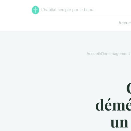
L'habitat sculpté par le beau.
Accuei
Accueil
›
Demenagement
démé
un