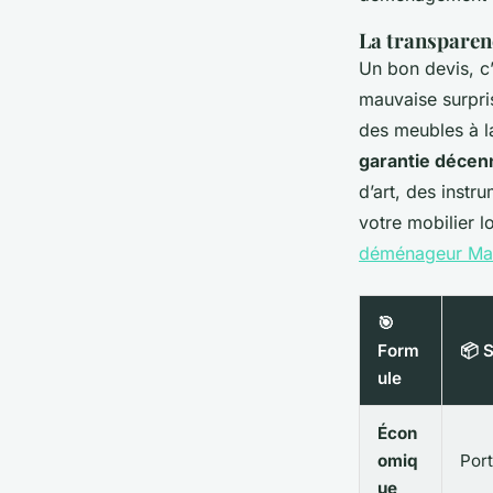
La transparenc
Un bon devis, c
mauvaise surpri
des meubles à l
garantie décen
d’art, des instr
votre mobilier 
déménageur Mar
🎯
Form
📦 S
ule
Écon
omiq
Port
ue