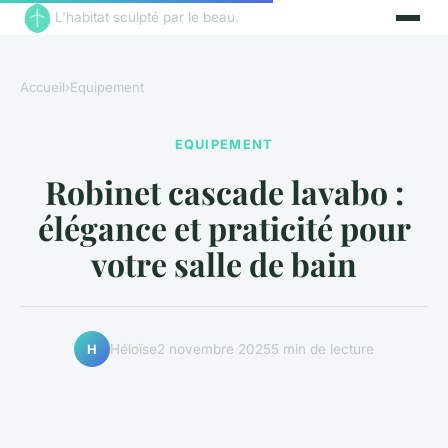
L'habitat sculpté par le beau.
Accueil
›
Equipement
EQUIPEMENT
Robinet cascade lavabo :
élégance et praticité pour
votre salle de bain
Héloïse
2 novembre 2025
5 min de lecture
H